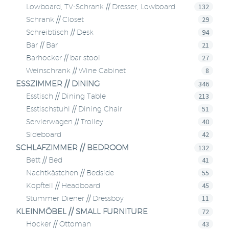
132
Lowboard, TV-Schrank // Dresser, Lowboard
29
Schrank // Closet
94
Schreibtisch // Desk
21
Bar // Bar
27
Barhocker // bar stool
8
Weinschrank // Wine Cabinet
ESSZIMMER // DINING
346
213
Esstisch // Dining Table
51
Esstischstuhl // Dining Chair
40
Servierwagen // Trolley
42
Sideboard
SCHLAFZIMMER // BEDROOM
132
41
Bett // Bed
55
Nachtkästchen // Bedside
45
Kopfteil // Headboard
11
Stummer Diener // Dressboy
KLEINMÖBEL // SMALL FURNITURE
72
43
Hocker // Ottoman