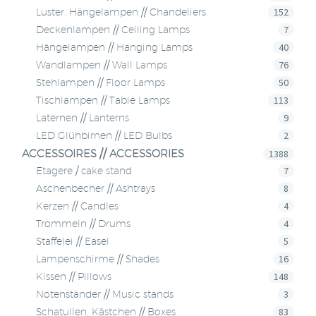
152
Luster, Hängelampen // Chandeliers
7
Deckenlampen // Ceiling Lamps
40
Hängelampen // Hanging Lamps
76
Wandlampen // Wall Lamps
50
Stehlampen // Floor Lamps
113
Tischlampen // Table Lamps
9
Laternen // Lanterns
2
LED Glühbirnen // LED Bulbs
ACCESSOIRES // ACCESSORIES
1388
7
Etagere / cake stand
8
Aschenbecher // Ashtrays
4
Kerzen // Candles
4
Trommeln // Drums
5
Staffelei // Easel
16
Lampenschirme // Shades
148
Kissen // Pillows
3
Notenständer // Music stands
83
Schatullen, Kästchen // Boxes