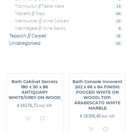
14
Tischkultur // Table Ware
64
Tabletts // Trays
23
Weinkühler // Wine Coolers
4
Weinregale // Wine Racks
Teppich // Carpet
78
Uncategorised
63
Bath Cabinet Secrets
Bath Console Innocent
180 x 50 x 86
202 x 66 x 84 FINISH:
ANTIQUARY
FOGGED WHITE ON
WHITE/GREY ON WOOD
WOOD; TOP:
ARABESCATO WHITE
€
18276,72
incl. VAT
MARBLE
€
18308,40
incl. VAT