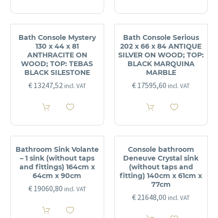
Bath Console Mystery
Bath Console Serious
130 x 44 x 81
202 x 66 x 84 ANTIQUE
ANTHRACITE ON
SILVER ON WOOD; TOP:
WOOD; TOP: TEBAS
BLACK MARQUINA
BLACK SILESTONE
MARBLE
€
13247,52
€
17595,60
incl. VAT
incl. VAT
Bathroom Sink Volante
Console bathroom
– 1 sink (without taps
Deneuve Crystal sink
and fittings) 164cm x
(without taps and
64cm x 90cm
fitting) 140cm x 61cm x
77cm
€
19060,80
incl. VAT
€
21648,00
incl. VAT