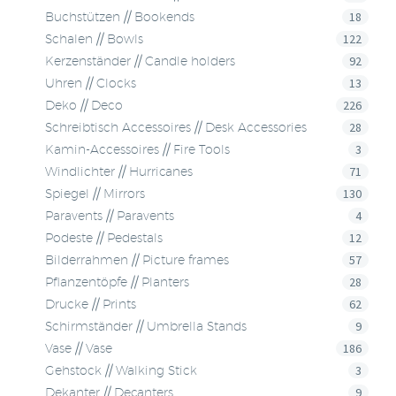
18
Buchstützen // Bookends
122
Schalen // Bowls
92
Kerzenständer // Candle holders
13
Uhren // Clocks
226
Deko // Deco
28
Schreibtisch Accessoires // Desk Accessories
3
Kamin-Accessoires // Fire Tools
71
Windlichter // Hurricanes
130
Spiegel // Mirrors
4
Paravents // Paravents
12
Podeste // Pedestals
57
Bilderrahmen // Picture frames
28
Pflanzentöpfe // Planters
62
Drucke // Prints
9
Schirmständer // Umbrella Stands
186
Vase // Vase
3
Gehstock // Walking Stick
9
Dekanter // Decanters