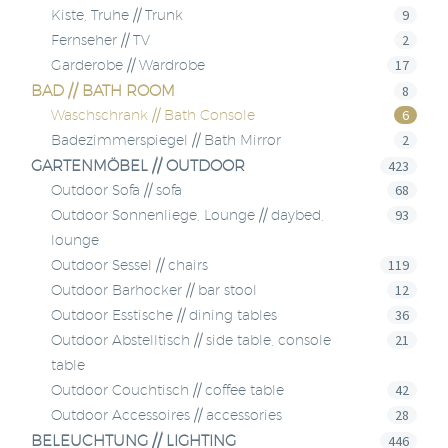
9
Kiste, Truhe // Trunk
2
Fernseher // TV
17
Garderobe // Wardrobe
BAD // BATH ROOM
8
6
Waschschrank // Bath Console
2
Badezimmerspiegel // Bath Mirror
GARTENMÖBEL // OUTDOOR
423
68
Outdoor Sofa // sofa
93
Outdoor Sonnenliege, Lounge // daybed,
lounge
119
Outdoor Sessel // chairs
12
Outdoor Barhocker // bar stool
36
Outdoor Esstische // dining tables
21
Outdoor Abstelltisch // side table, console
table
42
Outdoor Couchtisch // coffee table
28
Outdoor Accessoires // accessories
BELEUCHTUNG // LIGHTING
446