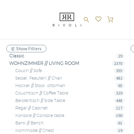
Show Filters
Classic
29
WOHNZIMMER // LIVING ROOM
2370
355
Couch // Sofa
482
Sessel, Feauteill // Chair
65
Hocker // Stool, ottoman
329
Couchtisch // Coffee Table
448
Beistelltisch // Side Table
117
Regal // Cabinet
190
Konsole // Console table
61
Bank // Bench
19
Kommode // Chest