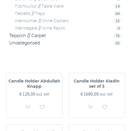
14
Tischkultur // Table Ware
64
Tabletts // Trays
23
Weinkühler // Wine Coolers
4
Weinregale // Wine Racks
Teppich // Carpet
78
Uncategorised
63
Candle Holder Abdullah
Candle Holder Aladin
Knapp
set of 3
€
129,00
€
1680,00
incl. VAT
incl. VAT