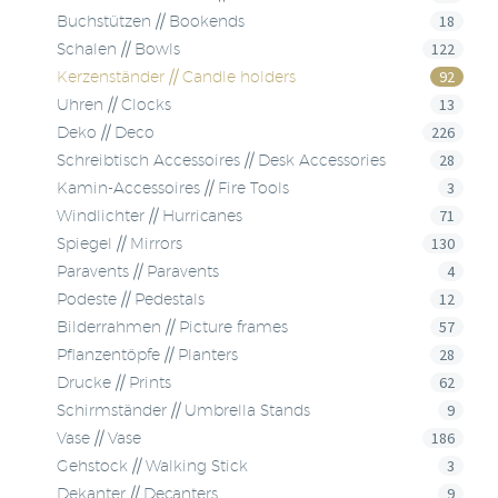
18
Buchstützen // Bookends
122
Schalen // Bowls
92
Kerzenständer // Candle holders
13
Uhren // Clocks
226
Deko // Deco
28
Schreibtisch Accessoires // Desk Accessories
3
Kamin-Accessoires // Fire Tools
71
Windlichter // Hurricanes
130
Spiegel // Mirrors
4
Paravents // Paravents
12
Podeste // Pedestals
57
Bilderrahmen // Picture frames
28
Pflanzentöpfe // Planters
62
Drucke // Prints
9
Schirmständer // Umbrella Stands
186
Vase // Vase
3
Gehstock // Walking Stick
9
Dekanter // Decanters