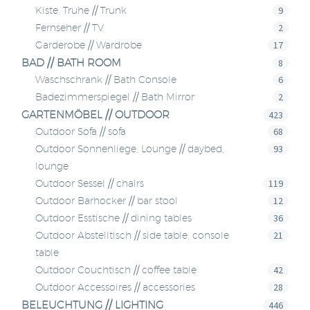
9
Kiste, Truhe // Trunk
2
Fernseher // TV
17
Garderobe // Wardrobe
BAD // BATH ROOM
8
6
Waschschrank // Bath Console
2
Badezimmerspiegel // Bath Mirror
GARTENMÖBEL // OUTDOOR
423
68
Outdoor Sofa // sofa
93
Outdoor Sonnenliege, Lounge // daybed,
lounge
119
Outdoor Sessel // chairs
12
Outdoor Barhocker // bar stool
36
Outdoor Esstische // dining tables
21
Outdoor Abstelltisch // side table, console
table
42
Outdoor Couchtisch // coffee table
28
Outdoor Accessoires // accessories
BELEUCHTUNG // LIGHTING
446