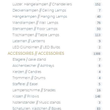
152
Luster, Hängelampen // Chandeliers
7
Deckenlampen // Ceiling Lamps
40
Hängelampen // Hanging Lamps
76
Wandlampen // Wall Lamps
50
Stehlampen // Floor Lamps
113
Tischlampen // Table Lamps
9
Laternen // Lanterns
2
LED Glühbirnen // LED Bulbs
ACCESSOIRES // ACCESSORIES
1388
7
Etagere / cake stand
8
Aschenbecher // Ashtrays
4
Kerzen // Candles
4
Trommeln // Drums
5
Staffelei // Easel
16
Lampenschirme // Shades
148
Kissen // Pillows
3
Notenständer // Music stands
83
Schatullen, Kästchen // Boxes