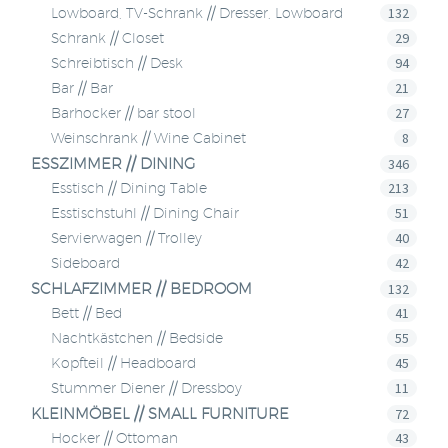
132
Lowboard, TV-Schrank // Dresser, Lowboard
29
Schrank // Closet
94
Schreibtisch // Desk
21
Bar // Bar
27
Barhocker // bar stool
8
Weinschrank // Wine Cabinet
ESSZIMMER // DINING
346
213
Esstisch // Dining Table
51
Esstischstuhl // Dining Chair
40
Servierwagen // Trolley
42
Sideboard
SCHLAFZIMMER // BEDROOM
132
41
Bett // Bed
55
Nachtkästchen // Bedside
45
Kopfteil // Headboard
11
Stummer Diener // Dressboy
KLEINMÖBEL // SMALL FURNITURE
72
43
Hocker // Ottoman