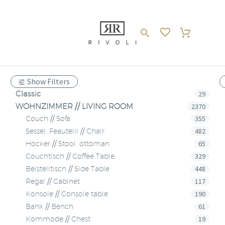
Show Filters
Classic
29
WOHNZIMMER // LIVING ROOM
2370
355
Couch // Sofa
482
Sessel, Feauteill // Chair
65
Hocker // Stool, ottoman
329
Couchtisch // Coffee Table
448
Beistelltisch // Side Table
117
Regal // Cabinet
190
Konsole // Console table
61
Bank // Bench
19
Kommode // Chest