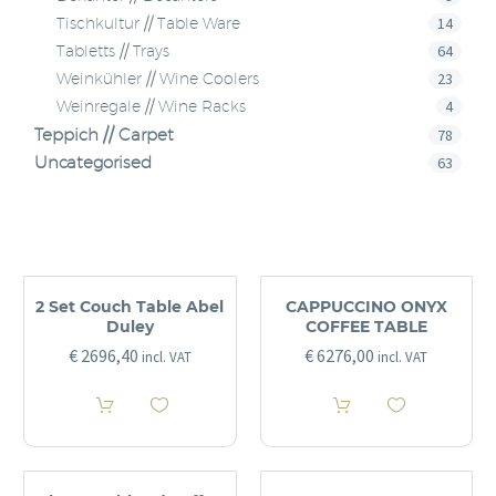
14
Tischkultur // Table Ware
64
Tabletts // Trays
23
Weinkühler // Wine Coolers
4
Weinregale // Wine Racks
Teppich // Carpet
78
Uncategorised
63
2 Set Couch Table Abel
CAPPUCCINO ONYX
Duley
COFFEE TABLE
€
2696,40
€
6276,00
incl. VAT
incl. VAT