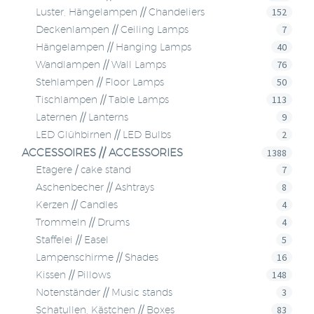
152
Luster, Hängelampen // Chandeliers
7
Deckenlampen // Ceiling Lamps
40
Hängelampen // Hanging Lamps
76
Wandlampen // Wall Lamps
50
Stehlampen // Floor Lamps
113
Tischlampen // Table Lamps
9
Laternen // Lanterns
2
LED Glühbirnen // LED Bulbs
ACCESSOIRES // ACCESSORIES
1388
7
Etagere / cake stand
8
Aschenbecher // Ashtrays
4
Kerzen // Candles
4
Trommeln // Drums
5
Staffelei // Easel
16
Lampenschirme // Shades
148
Kissen // Pillows
3
Notenständer // Music stands
83
Schatullen, Kästchen // Boxes