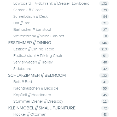
132
Lowboard, TV-Schrank // Dresser, Lowboard
29
Schrank // Closet
94
Schreibtisch // Desk
21
Bar // Bar
27
Barhocker // bar stool
8
Weinschrank // Wine Cabinet
ESSZIMMER // DINING
346
213
Esstisch // Dining Table
51
Esstischstuhl // Dining Chair
40
Servierwagen // Trolley
42
Sideboard
SCHLAFZIMMER // BEDROOM
132
41
Bett // Bed
55
Nachtkästchen // Bedside
45
Kopfteil // Headboard
11
Stummer Diener // Dressboy
KLEINMÖBEL // SMALL FURNITURE
72
43
Hocker // Ottoman