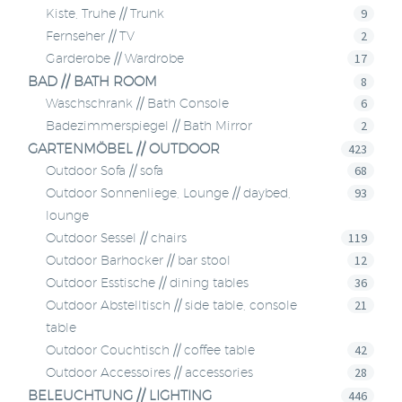
9
Kiste, Truhe // Trunk
2
Fernseher // TV
17
Garderobe // Wardrobe
BAD // BATH ROOM
8
6
Waschschrank // Bath Console
2
Badezimmerspiegel // Bath Mirror
GARTENMÖBEL // OUTDOOR
423
68
Outdoor Sofa // sofa
93
Outdoor Sonnenliege, Lounge // daybed,
lounge
119
Outdoor Sessel // chairs
12
Outdoor Barhocker // bar stool
36
Outdoor Esstische // dining tables
21
Outdoor Abstelltisch // side table, console
table
42
Outdoor Couchtisch // coffee table
28
Outdoor Accessoires // accessories
BELEUCHTUNG // LIGHTING
446