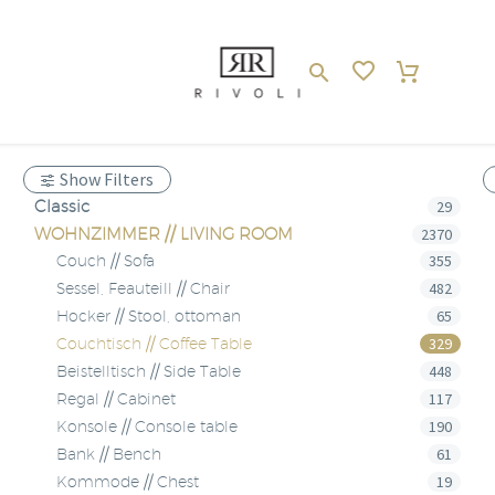
Show Filters
Classic
29
WOHNZIMMER // LIVING ROOM
2370
355
Couch // Sofa
482
Sessel, Feauteill // Chair
65
Hocker // Stool, ottoman
329
Couchtisch // Coffee Table
448
Beistelltisch // Side Table
117
Regal // Cabinet
190
Konsole // Console table
61
Bank // Bench
19
Kommode // Chest