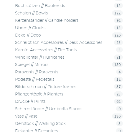
18
Buchstützen // Bookends
122
Schalen // Bowls
92
Kerzenständer // Candle holders
13
Uhren // Clocks
226
Deko // Deco
28
Schreibtisch Accessoires // Desk Accessories
3
Kamin-Accessoires // Fire Tools
71
Windlichter // Hurricanes
130
Spiegel // Mirrors
4
Paravents // Paravents
12
Podeste // Pedestals
57
Bilderrahmen // Picture frames
28
Pflanzentöpfe // Planters
62
Drucke // Prints
9
Schirmständer // Umbrella Stands
186
Vase // Vase
3
Gehstock // Walking Stick
9
Dekanter // Decanters