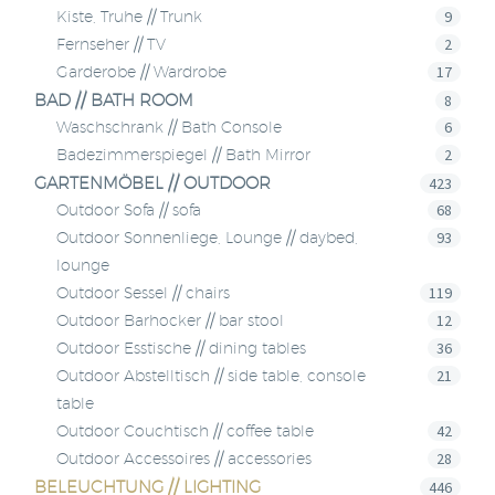
9
Kiste, Truhe // Trunk
2
Fernseher // TV
17
Garderobe // Wardrobe
BAD // BATH ROOM
8
6
Waschschrank // Bath Console
2
Badezimmerspiegel // Bath Mirror
GARTENMÖBEL // OUTDOOR
423
68
Outdoor Sofa // sofa
93
Outdoor Sonnenliege, Lounge // daybed,
lounge
119
Outdoor Sessel // chairs
12
Outdoor Barhocker // bar stool
36
Outdoor Esstische // dining tables
21
Outdoor Abstelltisch // side table, console
table
42
Outdoor Couchtisch // coffee table
28
Outdoor Accessoires // accessories
BELEUCHTUNG // LIGHTING
446