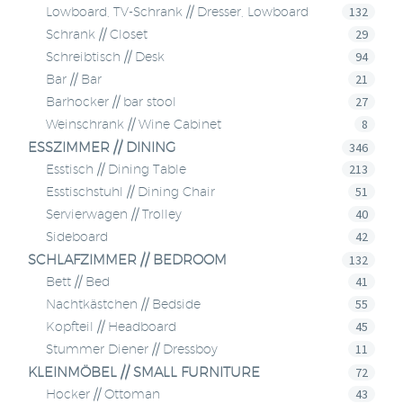
132
Lowboard, TV-Schrank // Dresser, Lowboard
29
Schrank // Closet
94
Schreibtisch // Desk
21
Bar // Bar
27
Barhocker // bar stool
8
Weinschrank // Wine Cabinet
ESSZIMMER // DINING
346
213
Esstisch // Dining Table
51
Esstischstuhl // Dining Chair
40
Servierwagen // Trolley
42
Sideboard
SCHLAFZIMMER // BEDROOM
132
41
Bett // Bed
55
Nachtkästchen // Bedside
45
Kopfteil // Headboard
11
Stummer Diener // Dressboy
KLEINMÖBEL // SMALL FURNITURE
72
43
Hocker // Ottoman