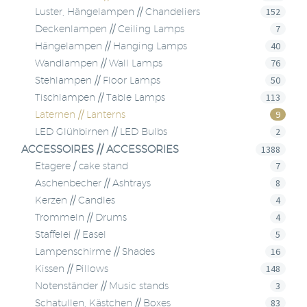
152
Luster, Hängelampen // Chandeliers
7
Deckenlampen // Ceiling Lamps
40
Hängelampen // Hanging Lamps
76
Wandlampen // Wall Lamps
50
Stehlampen // Floor Lamps
113
Tischlampen // Table Lamps
9
Laternen // Lanterns
2
LED Glühbirnen // LED Bulbs
ACCESSOIRES // ACCESSORIES
1388
7
Etagere / cake stand
8
Aschenbecher // Ashtrays
4
Kerzen // Candles
4
Trommeln // Drums
5
Staffelei // Easel
16
Lampenschirme // Shades
148
Kissen // Pillows
3
Notenständer // Music stands
83
Schatullen, Kästchen // Boxes