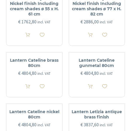
Nickel finish Including
Nickel finish Including
cream shades ø 55 x H.
cream shades ø 77 x H.
61 cm
82 cm
€
1762,80
€
2886,00
incl. VAT
incl. VAT
Lantern Cateline brass
Lantern Cateline
80cm
gunmetal 80cm
€
4804,80
€
4804,80
incl. VAT
incl. VAT
Lantern Cateline nickel
Lantern Letizia antique
80cm
brass finish
€
4804,80
€
3837,60
incl. VAT
incl. VAT