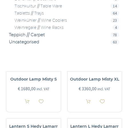
14
Tischkultur // Table Ware
64
Tabletts // Trays
23
Weinkühler // Wine Coolers
4
Weinregale // Wine Racks
Teppich // Carpet
78
Uncategorised
63
Outdoor Lamp Misty S
Outdoor Lamp Misty XL
€
1680,00
€
3360,00
incl. VAT
incl. VAT
Lantern S Hedy Lamarr
Lantern L Hedy Lamarr