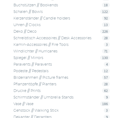
18
Buchstützen // Bookends
122
Schalen // Bowls
92
Kerzenständer // Candle holders
13
Uhren // Clocks
226
Deko // Deco
28
Schreibtisch Accessoires // Desk Accessories
3
Kamin-Accessoires // Fire Tools
71
Windlichter // Hurricanes
130
Spiegel // Mirrors
4
Paravents // Paravents
12
Podeste // Pedestals
57
Bilderrahmen // Picture frames
28
Pflanzentöpfe // Planters
62
Drucke // Prints
9
Schirmständer // Umbrella Stands
186
Vase // Vase
3
Gehstock // Walking Stick
9
Dekanter // Decanters