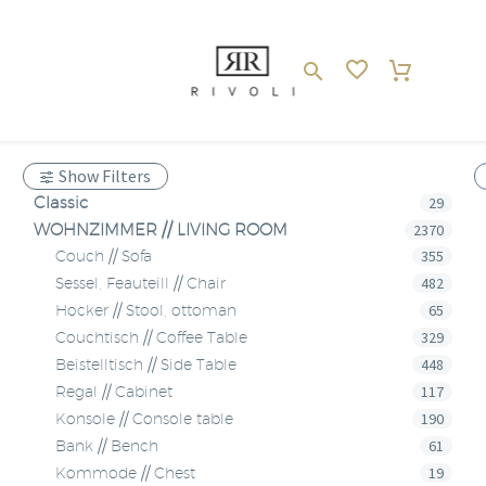
Show Filters
Classic
29
WOHNZIMMER // LIVING ROOM
2370
355
Couch // Sofa
482
Sessel, Feauteill // Chair
65
Hocker // Stool, ottoman
329
Couchtisch // Coffee Table
448
Beistelltisch // Side Table
117
Regal // Cabinet
190
Konsole // Console table
61
Bank // Bench
19
Kommode // Chest