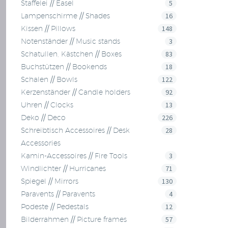
5
Staffelei // Easel
16
Lampenschirme // Shades
148
Kissen // Pillows
3
Notenständer // Music stands
83
Schatullen, Kästchen // Boxes
18
Buchstützen // Bookends
122
Schalen // Bowls
92
Kerzenständer // Candle holders
13
Uhren // Clocks
226
Deko // Deco
28
Schreibtisch Accessoires // Desk
Accessories
3
Kamin-Accessoires // Fire Tools
71
Windlichter // Hurricanes
130
Spiegel // Mirrors
4
Paravents // Paravents
12
Podeste // Pedestals
57
Bilderrahmen // Picture frames