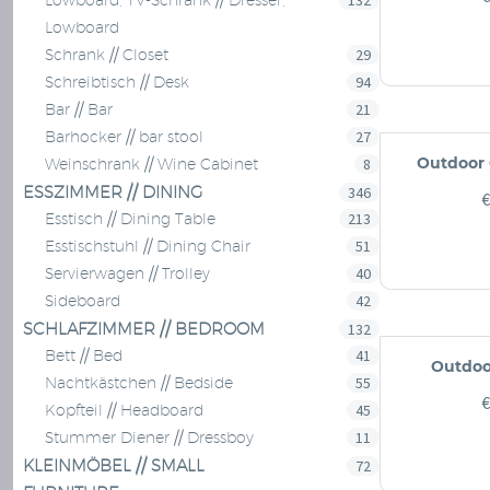
132
Lowboard, TV-Schrank // Dresser,
Lowboard
29
Schrank // Closet
94
Schreibtisch // Desk
21
Bar // Bar
27
Barhocker // bar stool
Outdoor 
8
Weinschrank // Wine Cabinet
ESSZIMMER // DINING
346
€
213
Esstisch // Dining Table
51
Esstischstuhl // Dining Chair
40
Servierwagen // Trolley
42
Sideboard
SCHLAFZIMMER // BEDROOM
132
41
Bett // Bed
Outdoo
55
Nachtkästchen // Bedside
€
45
Kopfteil // Headboard
11
Stummer Diener // Dressboy
KLEINMÖBEL // SMALL
72