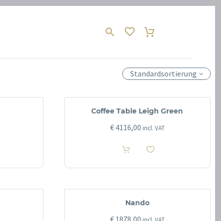
Standardsortierung
Coffee Table Leigh Green
€
4116,00
incl. VAT
Nando
€
1878,00
incl. VAT