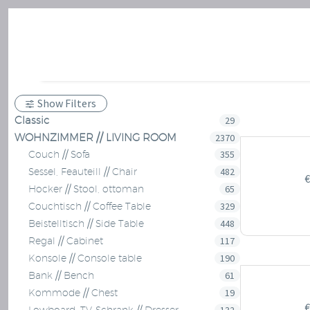
Show Filters
Classic
29
WOHNZIMMER // LIVING ROOM
2370
355
Couch // Sofa
482
Sessel, Feauteill // Chair
€
65
Hocker // Stool, ottoman
329
Couchtisch // Coffee Table
448
Beistelltisch // Side Table
117
Regal // Cabinet
190
Konsole // Console table
61
Bank // Bench
19
Kommode // Chest
€