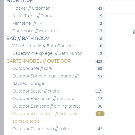
FURNITURE
43
Hocker // Ottoman
9
Kiste, Truhe // Trunk
2
Fernseher // TV
17
Garderobe // Wardrobe
€
BAD // BATH ROOM
8
6
Waschschrank // Bath Console
2
Badezimmerspiegel // Bath Mirror
GARTENMÖBEL // OUTDOOR
423
68
Outdoor Sofa // sofa
93
Outdoor Sonnenliege, Lounge //
daybed, lounge
119
Outdoor Sessel // chairs
12
Outdoor Barhocker // bar stool
36
Outdoor Esstische // dining tables
21
Outdoor Abstelltisch // side table,
console table
42
Outdoor Couchtisch // coffee