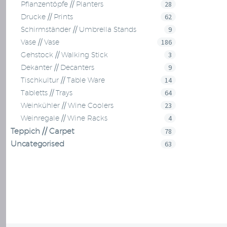
28
Pflanzentöpfe // Planters
62
Drucke // Prints
9
Schirmständer // Umbrella Stands
186
Vase // Vase
3
Gehstock // Walking Stick
9
Dekanter // Decanters
14
Tischkultur // Table Ware
64
Tabletts // Trays
23
Weinkühler // Wine Coolers
4
Weinregale // Wine Racks
Teppich // Carpet
78
Uncategorised
63