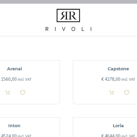
Arenal
Capstone
1560,00
€
4278,00
incl. VAT
incl. VAT
Inton
Loria
4524,00
€
4644,00
incl. VAT
incl. VAT