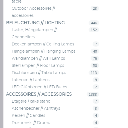
table
28
Outdoor Accessoires //
accessories
BELEUCHTUNG // LIGHTING
446
152
Luster, Hängelampen //
Chandeliers
7
Deckenlampen // Ceiling Lamps
40
Hängelampen // Hanging Lamps
76
Wandlampen // Wall Lamps
50
Stehlampen // Floor Lamps
113
Tischlampen // Table Lamps
9
Laternen // Lanterns
2
LED Glühbirnen // LED Bulbs
ACCESSOIRES // ACCESSORIES
1388
7
Etagere / cake stand
8
Aschenbecher // Ashtrays
4
Kerzen // Candles
4
Trommeln // Drums