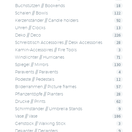
18
Buchstützen // Bookends
122
Schalen // Bowls
92
Kerzenständer // Candle holders
13
Uhren // Clocks
226
Deko // Deco
28
Schreibtisch Accessoires // Desk Accessories
3
Kamin-Accessoires // Fire Tools
71
Windlichter // Hurricanes
130
Spiegel // Mirrors
4
Paravents // Paravents
12
Podeste // Pedestals
57
Bilderrahmen // Picture frames
28
Pflanzentöpfe // Planters
62
Drucke // Prints
9
Schirmständer // Umbrella Stands
186
Vase // Vase
3
Gehstock // Walking Stick
9
Dekanter // Decanters