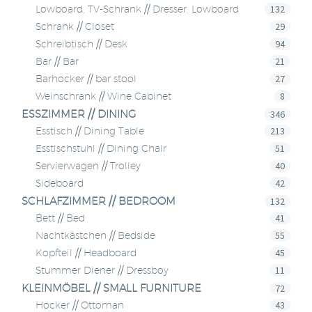
132
Lowboard, TV-Schrank // Dresser, Lowboard
29
Schrank // Closet
94
Schreibtisch // Desk
21
Bar // Bar
27
Barhocker // bar stool
8
Weinschrank // Wine Cabinet
ESSZIMMER // DINING
346
213
Esstisch // Dining Table
51
Esstischstuhl // Dining Chair
40
Servierwagen // Trolley
42
Sideboard
SCHLAFZIMMER // BEDROOM
132
41
Bett // Bed
55
Nachtkästchen // Bedside
45
Kopfteil // Headboard
11
Stummer Diener // Dressboy
KLEINMÖBEL // SMALL FURNITURE
72
43
Hocker // Ottoman