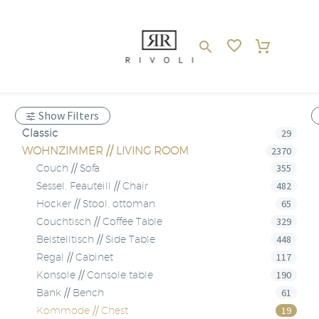
Show Filters
Classic
29
WOHNZIMMER // LIVING ROOM
2370
355
Couch // Sofa
482
Sessel, Feauteill // Chair
65
Hocker // Stool, ottoman
329
Couchtisch // Coffee Table
448
Beistelltisch // Side Table
117
Regal // Cabinet
190
Konsole // Console table
61
Bank // Bench
19
Kommode // Chest