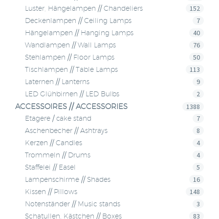
152
Luster, Hängelampen // Chandeliers
7
Deckenlampen // Ceiling Lamps
40
Hängelampen // Hanging Lamps
76
Wandlampen // Wall Lamps
50
Stehlampen // Floor Lamps
113
Tischlampen // Table Lamps
9
Laternen // Lanterns
2
LED Glühbirnen // LED Bulbs
ACCESSOIRES // ACCESSORIES
1388
7
Etagere / cake stand
8
Aschenbecher // Ashtrays
4
Kerzen // Candles
4
Trommeln // Drums
5
Staffelei // Easel
16
Lampenschirme // Shades
148
Kissen // Pillows
3
Notenständer // Music stands
83
Schatullen, Kästchen // Boxes