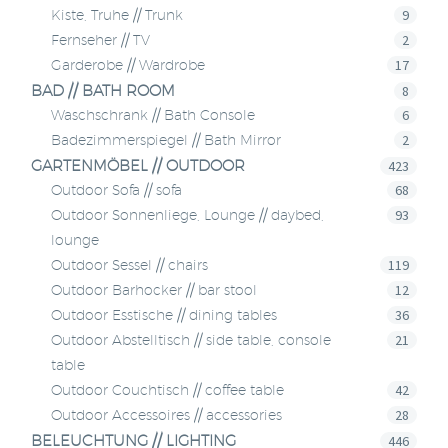
9
Kiste, Truhe // Trunk
2
Fernseher // TV
17
Garderobe // Wardrobe
BAD // BATH ROOM
8
6
Waschschrank // Bath Console
2
Badezimmerspiegel // Bath Mirror
GARTENMÖBEL // OUTDOOR
423
68
Outdoor Sofa // sofa
93
Outdoor Sonnenliege, Lounge // daybed,
lounge
119
Outdoor Sessel // chairs
12
Outdoor Barhocker // bar stool
36
Outdoor Esstische // dining tables
21
Outdoor Abstelltisch // side table, console
table
42
Outdoor Couchtisch // coffee table
28
Outdoor Accessoires // accessories
BELEUCHTUNG // LIGHTING
446