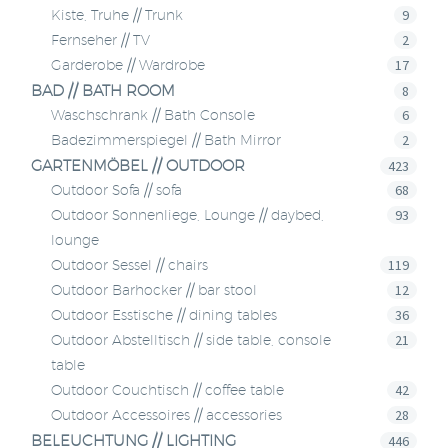
9
Kiste, Truhe // Trunk
2
Fernseher // TV
17
Garderobe // Wardrobe
BAD // BATH ROOM
8
6
Waschschrank // Bath Console
2
Badezimmerspiegel // Bath Mirror
GARTENMÖBEL // OUTDOOR
423
68
Outdoor Sofa // sofa
93
Outdoor Sonnenliege, Lounge // daybed,
lounge
119
Outdoor Sessel // chairs
12
Outdoor Barhocker // bar stool
36
Outdoor Esstische // dining tables
21
Outdoor Abstelltisch // side table, console
table
42
Outdoor Couchtisch // coffee table
28
Outdoor Accessoires // accessories
BELEUCHTUNG // LIGHTING
446