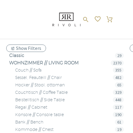
Show Filters
Classic
29
WOHNZIMMER // LIVING ROOM
2370
355
Couch // Sofa
482
Sessel, Feauteill // Chair
65
Hocker // Stool, ottoman
329
Couchtisch // Coffee Table
448
Beistelltisch // Side Table
117
Regal // Cabinet
190
Konsole // Console table
61
Bank // Bench
19
Kommode // Chest