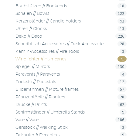
18
Buchstützen // Bookends
122
Schalen // Bowls
92
Kerzenständer // Candle holders
13
Uhren // Clocks
226
Deko // Deco
28
Schreibtisch Accessoires // Desk Accessories
3
Kamin-Accessoires // Fire Tools
71
Windlichter // Hurricanes
130
Spiegel // Mirrors
4
Paravents // Paravents
12
Podeste // Pedestals
57
Bilderrahmen // Picture frames
28
Pflanzentöpfe // Planters
62
Drucke // Prints
9
Schirmständer // Umbrella Stands
186
Vase // Vase
3
Gehstock // Walking Stick
9
Dekanter // Decanters