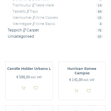
14
Tischkultur // Table Ware
64
Tabletts // Trays
23
Weinkühler // Wine Coolers
4
Weinregale // Wine Racks
Teppich // Carpet
78
Uncategorised
63
Candle Holder Urbano L
Hurrican Esmee
Campos
€
588,00
incl. VAT
€
141,00
incl. VAT