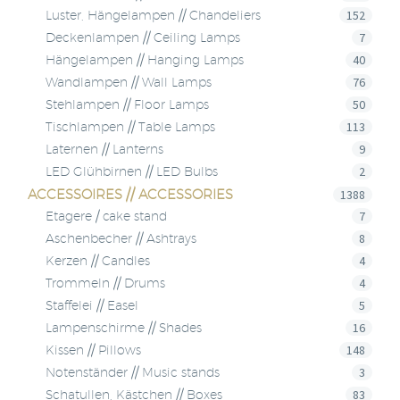
152
Luster, Hängelampen // Chandeliers
7
Deckenlampen // Ceiling Lamps
40
Hängelampen // Hanging Lamps
76
Wandlampen // Wall Lamps
50
Stehlampen // Floor Lamps
113
Tischlampen // Table Lamps
9
Laternen // Lanterns
2
LED Glühbirnen // LED Bulbs
ACCESSOIRES // ACCESSORIES
1388
7
Etagere / cake stand
8
Aschenbecher // Ashtrays
4
Kerzen // Candles
4
Trommeln // Drums
5
Staffelei // Easel
16
Lampenschirme // Shades
148
Kissen // Pillows
3
Notenständer // Music stands
83
Schatullen, Kästchen // Boxes