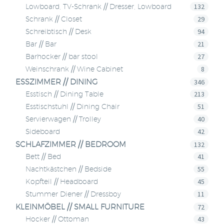
132
Lowboard, TV-Schrank // Dresser, Lowboard
29
Schrank // Closet
94
Schreibtisch // Desk
21
Bar // Bar
27
Barhocker // bar stool
8
Weinschrank // Wine Cabinet
ESSZIMMER // DINING
346
213
Esstisch // Dining Table
51
Esstischstuhl // Dining Chair
40
Servierwagen // Trolley
42
Sideboard
SCHLAFZIMMER // BEDROOM
132
41
Bett // Bed
55
Nachtkästchen // Bedside
45
Kopfteil // Headboard
11
Stummer Diener // Dressboy
KLEINMÖBEL // SMALL FURNITURE
72
43
Hocker // Ottoman